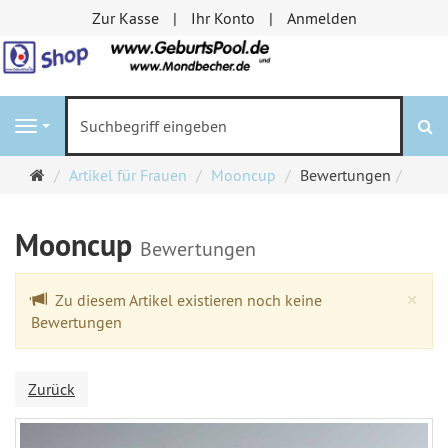
Zur Kasse
Ihr Konto
Anmelden
S
Navigation
Startseite
Artikel für Frauen
Mooncup
Bewertungen
Mooncup
Bewertungen
Cl
×
Zu diesem Artikel existieren noch keine
Bewertungen
Zurück