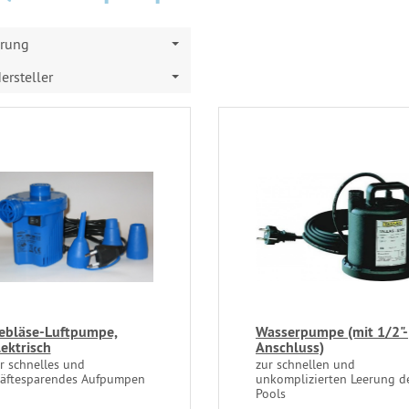
erung
ersteller
ebläse-Luftpumpe,
Wasserpumpe (mit 1/2"-
lektrisch
Anschluss)
r schnelles und
zur schnellen und
räftesparendes Aufpumpen
unkomplizierten Leerung d
Pools