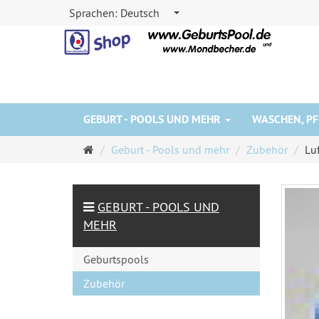
Sprachen:
Deutsch
GEBURT - POOLS UND MEHR
WASCHEN, PF
Startseite
Geburt - Pools und mehr
Zubehör
Lu
GEBURT - POOLS UND
MEHR
Geburtspools
Zubehör
Schutzfolien