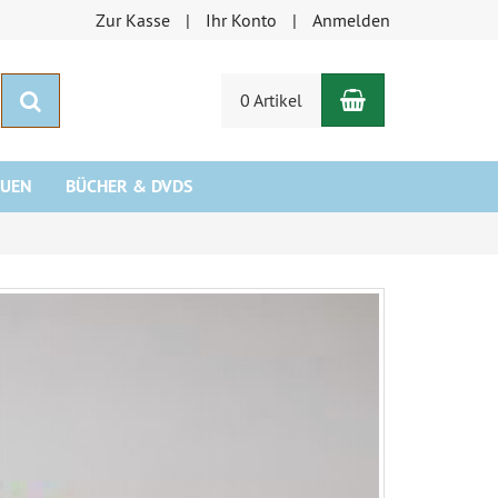
Zur Kasse
Ihr Konto
Anmelden
Warenkorb
Suchen
0 Artikel
AUEN
BÜCHER & DVDS