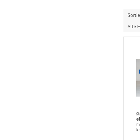
Sorti
Alle H
G
e
fü
k