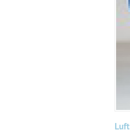
Schläuche
Reparatur
Wasserhahn-Adapter
Luft-/Wasserpumpen
Thermometer
Beleuchtung
Desinfektion
Zubehör-Sets
Nützliches & Hilfreiches
Luf